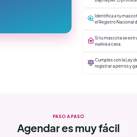
Identifica a tu masco
el Registro Nacional 
Si tu mascota se extr
vuelva a casa.
Cumples con la Ley de
registrar a perros y g
PASO A PASO
Agendar es muy fácil