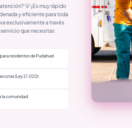
atención? 💡 ¡Es muy rápido
rdenada y eficiente para toda
rva exclusivamente a través
 servicio que necesitas
️
 para residentes de Pudahuel.
scotas (Ley 21.020).
de la comunidad.