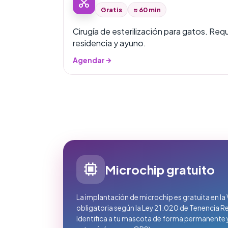
Gratis
≈ 60 min
Cirugía de esterilización para gatos. Req
residencia y ayuno.
Agendar
Microchip gratuito
La implantación de microchip es gratuita en la 
obligatoria según la Ley 21.020 de Tenencia 
Identifica a tu mascota de forma permanente y f