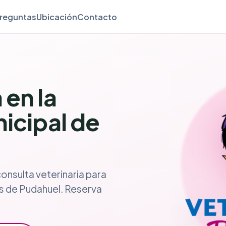
reguntas
Ubicación
Contacto
 en la
nicipal de
consulta veterinaria para
os de Pudahuel. Reserva