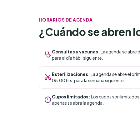
HORARIOS DE AGENDA
¿Cuándo se abren l
Consultas y vacunas
:
La agenda se abre de
para el día hábil siguiente.
Esterilizaciones
:
La agenda se abre el pri
08:00 hrs, para la semana siguiente.
Cupos limitados
:
Los cupos son limitado
apenas se abra la agenda.