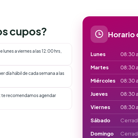
os cupos?
Horario 
 lunes a viernes a las 12:00 hrs,
Lunes
08:30 a
Martes
08:30 a
mer día hábil de cada semana a las
Miércoles
08:30 a
Jueves
08:30 a 
s: te recomendamos agendar
Viernes
08:30 a
Sábado
Cerrad
Domingo
Cerrad