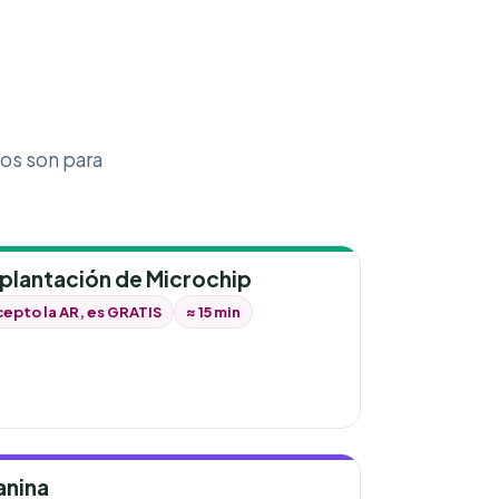
ios son para
plantación de Microchip
epto la AR, es GRATIS
≈ 15 min
anina