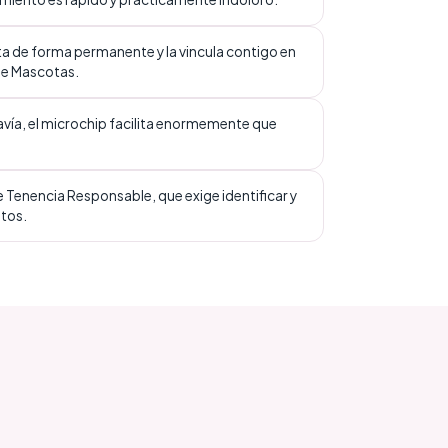
ta de forma permanente y la vincula contigo en
de Mascotas.
avía, el microchip facilita enormemente que
 Tenencia Responsable, que exige identificar y
atos.