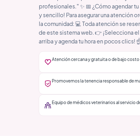
profesionales." ✨ 📅 ¿Cómo agendar tu 
y sencillo! Para asegurar una atención o
la comunidad: 💻 Toda atención se rese
de este sistema web. 👉 ¡Selecciona el
arriba y agenda tu hora en pocos clics! ☝
Atención cercana y gratuita o de bajo costo
Promovemos la tenencia responsable de ma
Equipo de médicos veterinarios al servicio 