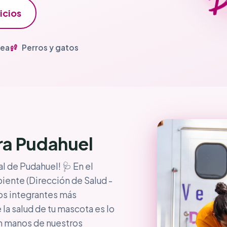
icios
nea
Perros y gatos
ra Pudahuel
al de Pudahuel! 🩺 En el
ente (Dirección de Salud -
os integrantes más
 la salud de tu mascota es lo
en manos de nuestros