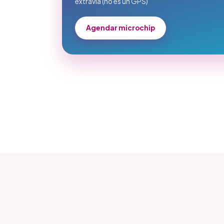
extravía (no es un GPS)
Agendar microchip