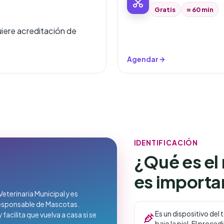
Gratis
≈ 60 min
uiere acreditación de
Agendar
IDENTIFICACIÓN
¿Qué es el
es importa
Veterinaria Municipal y es
Responsable de Mascotas.
Es un dispositivo del
acilita que vuelva a casa si se
bajo la piel. El proc