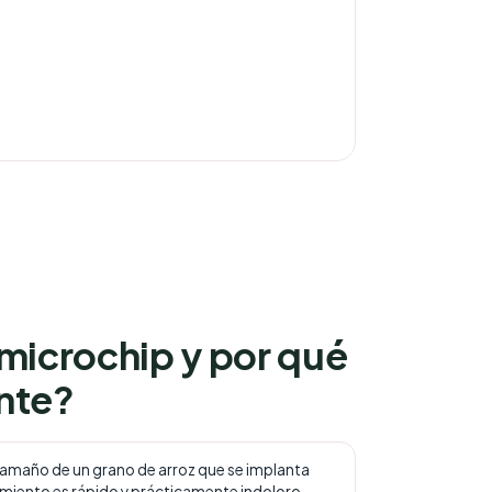
 microchip y por qué
nte?
 tamaño de un grano de arroz que se implanta
edimiento es rápido y prácticamente indoloro.