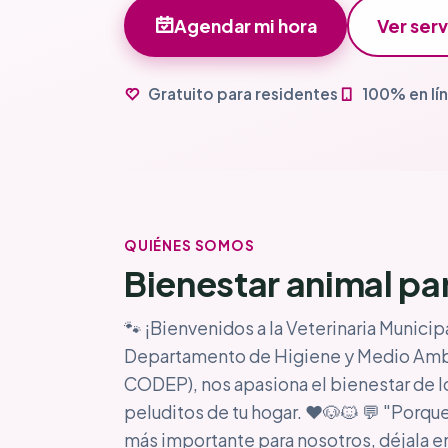
Agendar mi hora
Ver serv
Gratuito para residentes
100% en lí
QUIÉNES SOMOS
Bienestar animal pa
🐾 ¡Bienvenidos a la Veterinaria Municip
Departamento de Higiene y Medio Ambi
CODEP), nos apasiona el bienestar de l
peluditos de tu hogar. ❤️🐶🐱 💬 "Porque
más importante para nosotros, déjala 